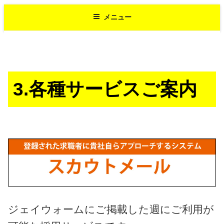
コ
メニュー
ン
テ
ン
ツ
へ
ス
3.各種サービスご案内
キ
ッ
プ
ジェイウォームにご掲載した週にご利用が