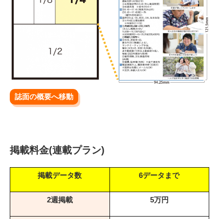
誌面の概要へ移動
掲載料金(連載プラン)
掲載データ数
6データまで
2週掲載
5万円