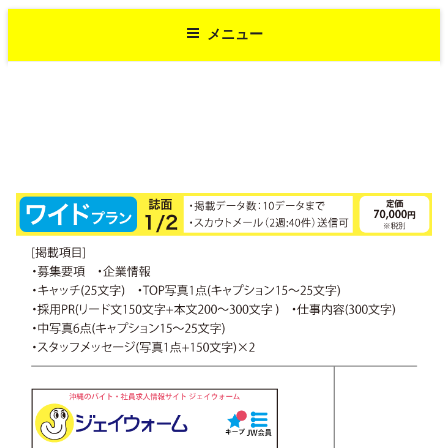
コ
メニュー
ン
テ
ン
ツ
へ
ス
キ
ッ
プ